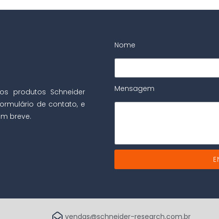
Nome
Mensagem
os produtos Schneider
ormulário de contato, e
m breve.
E
vendas@schneider-research.com.br