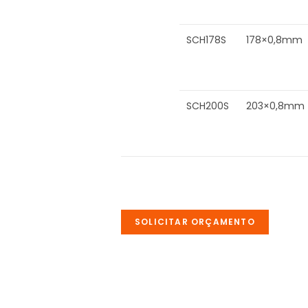
SCH178S
178×0,8mm
SCH200S
203×0,8mm
SOLICITAR ORÇAMENTO