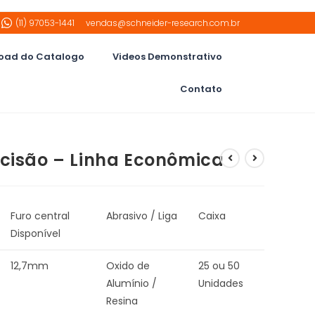
(11) 97053-1441
vendas@schneider-research.com.br
oad do Catalogo
Videos Demonstrativo
Contato
ecisão – Linha Econômica
Furo central
Abrasivo / Liga
Caixa
Disponível
12,7mm
Oxido de
25 ou 50
Alumínio /
Unidades
Resina