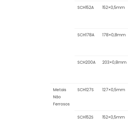
SCH152A
152×0,5mm
SCH178A
178×0,8mm
SCH200A
203×0,8mm
Metais
SCH127S
127×0,5mm
Não
Ferrosos
SCH152S
152×0,5mm