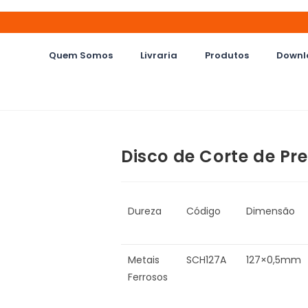
Quem Somos
Livraria
Produtos
Downl
Disco de Corte de Pr
Dureza
Código
Dimensão
Metais
SCH127A
127×0,5mm
Ferrosos