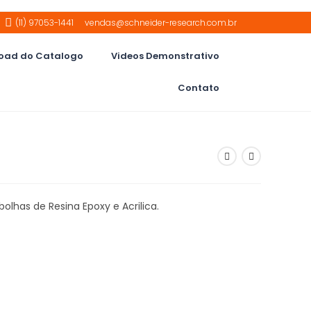
(11) 97053-1441
vendas@schneider-research.com.br
oad do Catalogo
Videos Demonstrativo
Contato
lhas de Resina Epoxy e Acrilica.