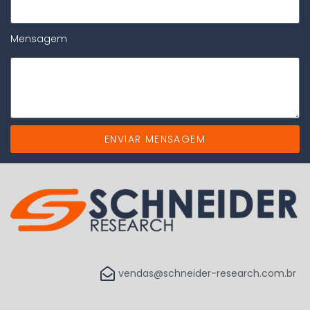
Mensagem
ENVIAR MENSAGEM
vendas@schneider-research.com.br