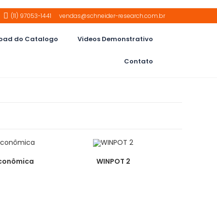
(11) 97053-1441
vendas@schneider-research.com.br
oad do Catalogo
Videos Demonstrativo
Contato
Econômica
WINPOT 2