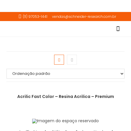
(11) 97053-1441
vendas@schneider-research.com.br
Download do Catalo
Videos Demon
Acrilic Fast Color – Resina Acrilica – Premium