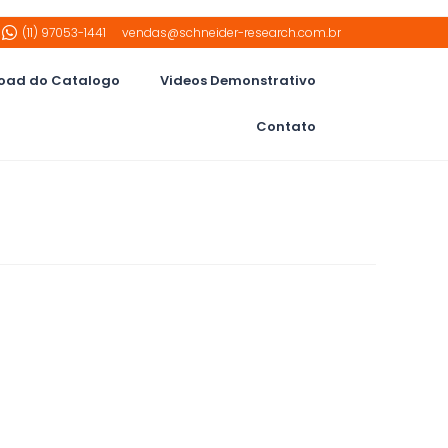
(11) 97053-1441
vendas@schneider-research.com.br
oad do Catalogo
Videos Demonstrativo
Contato