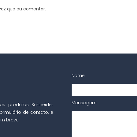
vez que eu comentar.
Nome
Mensagem
os produtos Schneider
ormulário de contato, e
m breve.