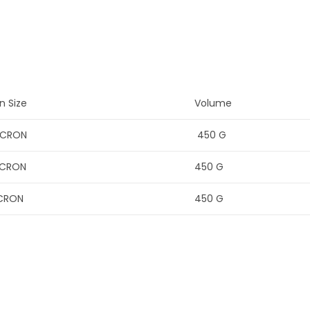
n Size
Volume
ICRON
450 G
ICRON
450 G
ICRON
450 G