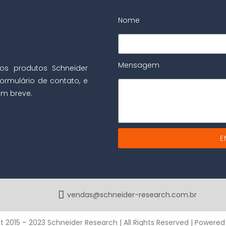
Nome
Mensagem
os produtos Schneider
ormulário de contato, e
m breve.
E
vendas@schneider-research.com.br
t 2015 – 2023 Schneider Research | All Rights Reserved | Powere