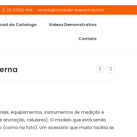
(11) 97053-1441
vendas@schneider-research.com.br
oad do Catalogo
Videos Demonstrativo
Contato
perna
riais, equipamentos, instrumentos de medição e
de anotação, celulares). O modelo que está sendo
so (como na foto). Um acessório que muito facilita as