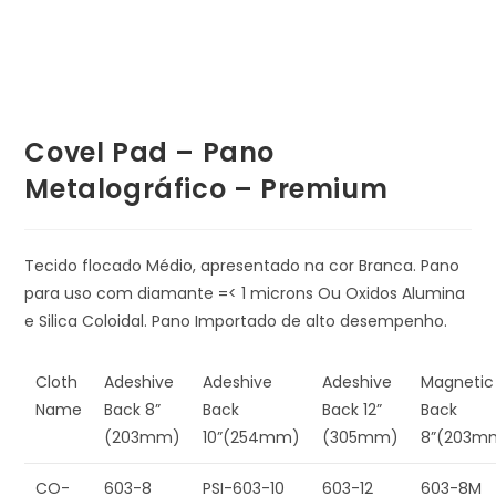
Covel Pad – Pano
Metalográfico – Premium
Tecido flocado Médio, apresentado na cor Branca. Pano
para uso com diamante =< 1 microns Ou Oxidos Alumina
e Silica Coloidal. Pano Importado de alto desempenho.
Cloth
Adeshive
Adeshive
Adeshive
Magnetic
Name
Back 8”
Back
Back 12”
Back
(203mm)
10”(254mm)
(305mm)
8”(203m
CO-
603-8
PSI-603-10
603-12
603-8M