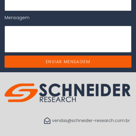
Mensagem
ENVIAR MENSAGEM
vendas@schneider-research.com.br