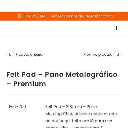
(11) 97053-1441
vendas@schneider-research.com.br
Download do Catalo
Videos Demon
Produto anterior
Próximo produto
Felt Pad – Pano Metalográfico
– Premium
Felt-200
Felt Pad – 200mm – Pano
Metalográfico adesivo apresentado
na cor bege, feito em lã para uso