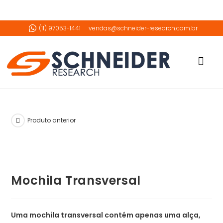
(11) 97053-1441
vendas@schneider-research.com.br
Download do Catalo
Videos Demon
Produto anterior
Mochila Transversal
Uma mochila transversal contém apenas uma alça,